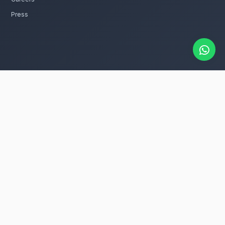
catalogue
 fleurs saint-valentin rapidement à
dans tous les quartiers de Agadir Talborjt,
 V ou ailleurs dans la ville.
ur entretenir ces fleurs avec le