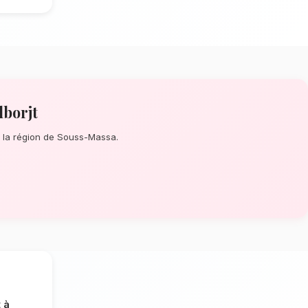
int-Valentin à Agadir Talborjt
? Que
inute ou un événement prévu de longue
'assure de la perfection de chaque détail.
 V, nos artisans confectionnent des
omposés de roses rouges à longue tige.
limat doux de Agadir Talborjt
tion dépendent énormément de
mat doux spécifique à la région de Souss-
sement les tiges qui résisteront le mieux
 vase. Ainsi, vos fleurs saint-valentin
s.
adir Talborjt