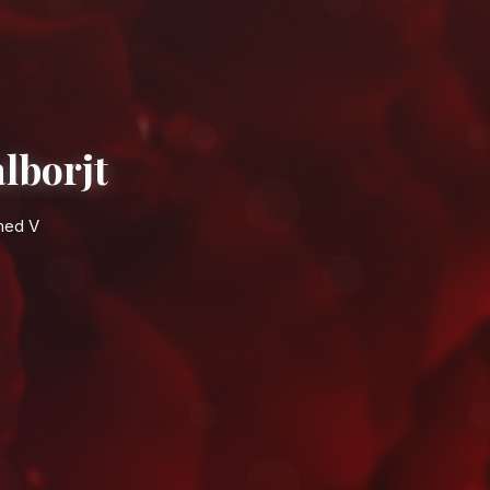
in à Agadir Talborjt
dement près de la mosquée Mohammed V