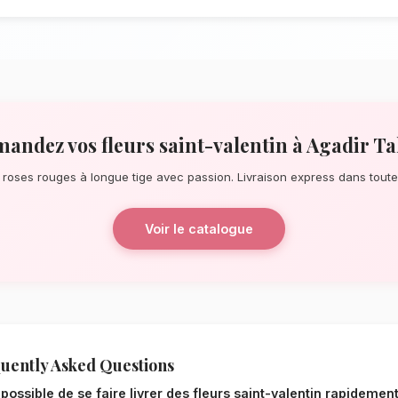
À la recherche d'un service de
Fleurs Sa
ce soit pour une surprise de dernière m
date, notre réseau de fleuristes locaux s
À quelques pas de la mosquée Mohammed
bouquets éblouissants, principalement c
La qualité florale adaptée au c
Le choix de vos fleurs et leur conserva
l'environnement local. Étant donné le cli
Massa, nos experts sélectionnent rigoureu
pour garantir une durée de vie optimale en
resteront frais et éclatants plus longtemp
Notre engagement qualité à Ag