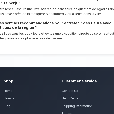
Déclarez votre amour avec passion lors 
un point d'honneur à offrir un service cl
florales d'exception pour tous les habitan
Commandez vos fleurs saint
ans préparent vos roses rouges à longue tige avec p