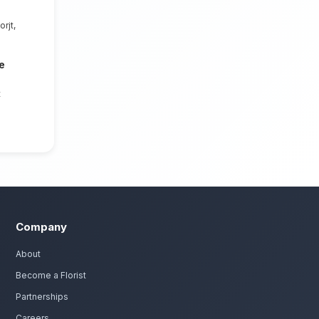
de la fête des amoureux. Nous mettons
ient irréprochable et des compositions
ts de Agadir Talborjt.
-valentin à Agadir Talborjt
assion. Livraison express dans toute la région de So