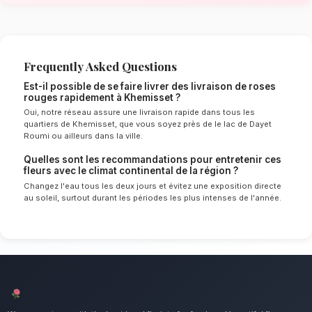
de Khemisset
Le choix de vos fleurs et leur conservation 
énormément de l'environnement local. Étant d
continental spécifique à la région de Rabat-Sa
experts sélectionnent rigoureusement les tige
le mieux pour garantir une durée de vie optim
Ainsi, vos livraison de roses rouges resteront 
éclatants plus longtemps.
Notre engagement qualité à Khemis
L'incontournable bouquet pour exprimer une p
Nous mettons un point d'honneur à offrir un se
irréprochable et des compositions florales d
tous les habitants de Khemisset.