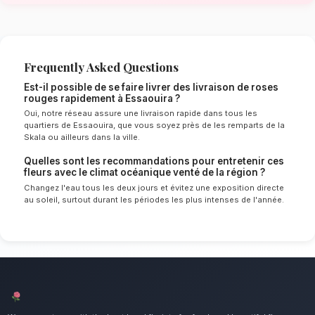
venté de Essaouira
Le choix de vos fleurs et leur conservation 
énormément de l'environnement local. Étant d
océanique venté spécifique à la région de Ma
nos experts sélectionnent rigoureusement les 
résisteront le mieux pour garantir une durée 
en vase. Ainsi, vos livraison de roses rouges 
et éclatants plus longtemps.
Notre engagement qualité à Essaou
L'incontournable bouquet pour exprimer une p
Nous mettons un point d'honneur à offrir un se
irréprochable et des compositions florales d
tous les habitants de Essaouira.