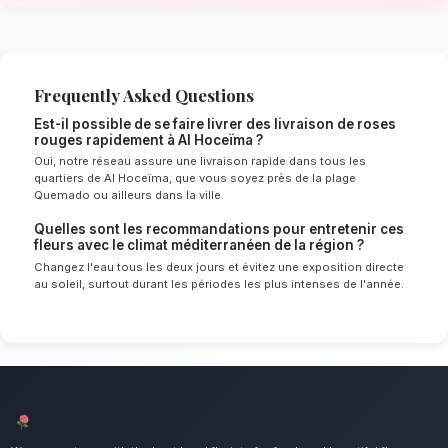
méditerranéen de Al Hoceïma
Le choix de vos fleurs et leur conservation 
énormément de l'environnement local. Étant d
méditerranéen spécifique à la région de Tan
Hoceïma, nos experts sélectionnent rigoureu
qui résisteront le mieux pour garantir une dur
optimale en vase. Ainsi, vos livraison de ros
resteront frais et éclatants plus longtemps.
Notre engagement qualité à Al Hoc
L'incontournable bouquet pour exprimer une p
Nous mettons un point d'honneur à offrir un se
irréprochable et des compositions florales d
tous les habitants de Al Hoceïma.