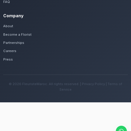
Frequently Asked Questions
Est-il possible de se faire livrer des livra
rouges rapidement à Al Hoceïma ?
Oui, notre réseau assure une livraison rapide dan
quartiers de Al Hoceïma, que vous soyez près de 
Quemado ou ailleurs dans la ville.
Quelles sont les recommandations pour e
fleurs avec le climat méditerranéen de la 
Changez l'eau tous les deux jours et évitez une e