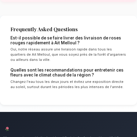
Melloul
Le choix de vos fleurs et leur conservation 
énormément de l'environnement local. Étant d
chaud spécifique à la région de Souss-Massa
sélectionnent rigoureusement les tiges qui rés
mieux pour garantir une durée de vie optimale
vos livraison de roses rouges resteront frais 
longtemps.
Notre engagement qualité à Ait Mel
L'incontournable bouquet pour exprimer une p
Nous mettons un point d'honneur à offrir un se
irréprochable et des compositions florales d
tous les habitants de Ait Melloul.