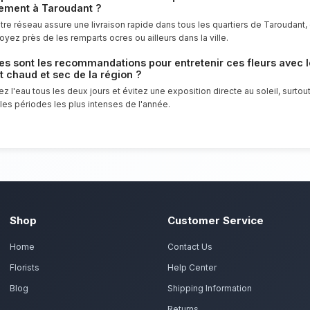
Dites merci avec élégance grâce à une co
un point d'honneur à offrir un service cl
florales d'exception pour tous les habita
Commandez vos bouquet de
préparent vos marguerites, tournesols et germinis av