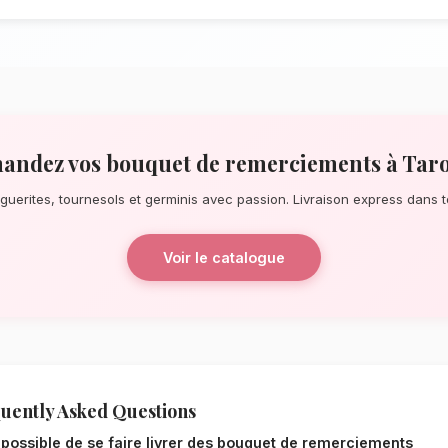
À la recherche d'un service de
Bouquet
ce soit pour une surprise de dernière m
date, notre réseau de fleuristes locaux s
À quelques pas de les remparts ocres, n
éblouissants, principalement composés de
La qualité florale adaptée au c
Le choix de vos fleurs et leur conserva
l'environnement local. Étant donné le cli
Souss-Massa, nos experts sélectionnent r
le mieux pour garantir une durée de vie 
remerciements resteront frais et éclatant
Notre engagement qualité à T