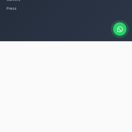
catalogue
es bouquet de remerciements
 dans tous les quartiers de Taroudant, que
eurs dans la ville.
ur entretenir ces fleurs avec le