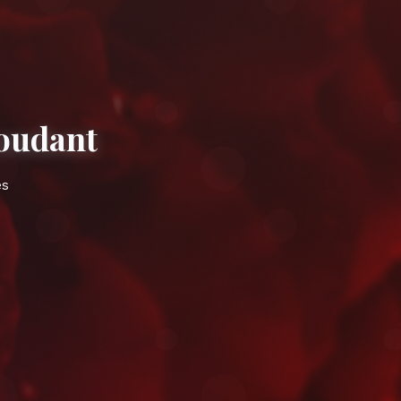
iements à Taroudant
idement près de les remparts ocres