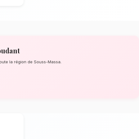
 de Remerciements à Taroudant
? Que
inute ou un événement prévu de longue
'assure de la perfection de chaque détail.
os artisans confectionnent des bouquets
 marguerites, tournesols et germinis.
limat chaud et sec de Taroudant
tion dépendent énormément de
mat chaud et sec spécifique à la région de
igoureusement les tiges qui résisteront
optimale en vase. Ainsi, vos bouquet de
s plus longtemps.
aroudant