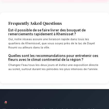
de Khemisset
Le choix de vos fleurs et leur conservation 
énormément de l'environnement local. Étant d
continental spécifique à la région de Rabat-Sa
experts sélectionnent rigoureusement les tige
le mieux pour garantir une durée de vie optim
Ainsi, vos bouquet de remerciements resteront
éclatants plus longtemps.
Notre engagement qualité à Khemis
Dites merci avec élégance grâce à une compos
raffinée. Nous mettons un point d'honneur à of
client irréprochable et des compositions flor
pour tous les habitants de Khemisset.