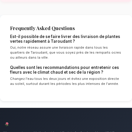
de Taroudant
Le choix de vos fleurs et leur conservation 
énormément de l'environnement local. Étant d
chaud et sec spécifique à la région de Souss
experts sélectionnent rigoureusement les tige
le mieux pour garantir une durée de vie optim
Ainsi, vos livraison de plantes vertes resteront
éclatants plus longtemps.
Notre engagement qualité à Tarou
Apportez une touche de nature durable dans v
Nous mettons un point d'honneur à offrir un se
irréprochable et des compositions florales d
tous les habitants de Taroudant.