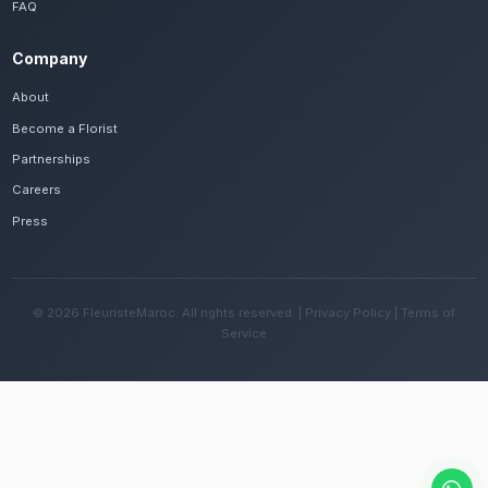
Frequently Asked Questions
Est-il possible de se faire livrer des livra
d'orchidées rapidement à Rabat ?
Oui, notre réseau assure une livraison rapide dan
quartiers de Rabat, que vous soyez près de la To
ailleurs dans la ville.
Quelles sont les recommandations pour e
fleurs avec le climat méditerranéen doux 
Changez l'eau tous les deux jours et évitez une e