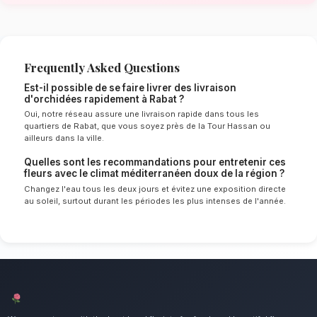
méditerranéen doux de Rabat
Le choix de vos fleurs et leur conservation 
énormément de l'environnement local. Étant d
méditerranéen doux spécifique à la région de
Kénitra, nos experts sélectionnent rigoureuse
qui résisteront le mieux pour garantir une dur
optimale en vase. Ainsi, vos livraison d'orchi
frais et éclatants plus longtemps.
Notre engagement qualité à Rabat
Offrez le luxe et l'exotisme d'une plante raff
mettons un point d'honneur à offrir un service 
irréprochable et des compositions florales d
tous les habitants de Rabat.