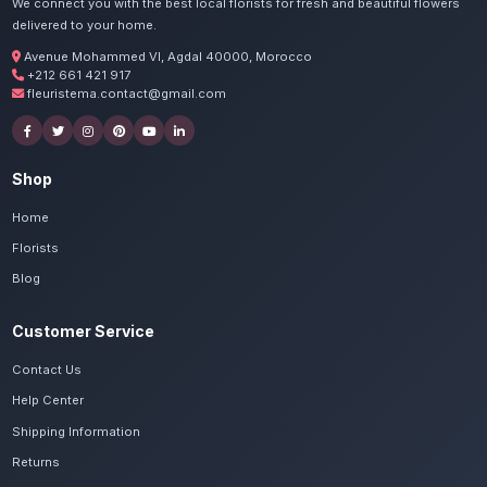
Commandez vos livraison d'
à Dakhla
Nos artisans préparent vos orchidées Phal
passion. Livraison express dans toute la ré
Oued Ed-Dahab.
Voir le catalogue