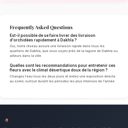
doux de Dakhla
Le choix de vos fleurs et leur conservation 
énormément de l'environnement local. Étant d
désertique doux spécifique à la région de D
Dahab, nos experts sélectionnent rigoureusem
qui résisteront le mieux pour garantir une dur
optimale en vase. Ainsi, vos livraison d'orchi
frais et éclatants plus longtemps.
Notre engagement qualité à Dakhla
Offrez le luxe et l'exotisme d'une plante raff
mettons un point d'honneur à offrir un service 
irréprochable et des compositions florales d
tous les habitants de Dakhla.