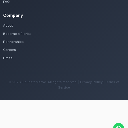
Frequently Asked Questions
Est-il possible de se faire livrer des livra
d'orchidées rapidement à Berrechid ?
Oui, notre réseau assure une livraison rapide dan
quartiers de Berrechid, que vous soyez près de le
ailleurs dans la ville.
Quelles sont les recommandations pour e
fleurs avec le climat semi-aride de la régi
Changez l'eau tous les deux jours et évitez une e