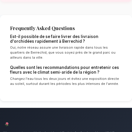
de Berrechid
Le choix de vos fleurs et leur conservation 
énormément de l'environnement local. Étant d
semi-aride spécifique à la région de Casablan
experts sélectionnent rigoureusement les tige
le mieux pour garantir une durée de vie optim
Ainsi, vos livraison d'orchidées resteront frais
plus longtemps.
Notre engagement qualité à Berrec
Offrez le luxe et l'exotisme d'une plante raff
mettons un point d'honneur à offrir un service 
irréprochable et des compositions florales d
tous les habitants de Berrechid.