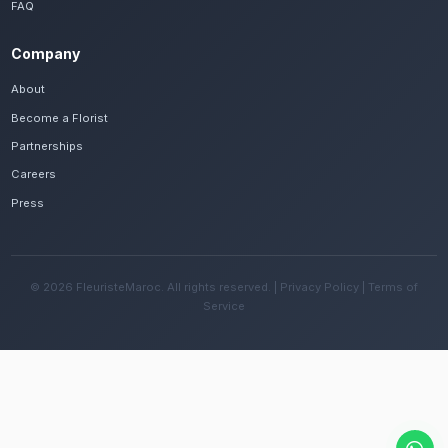
Frequently Asked Questions
Est-il possible de se faire livrer des livra
d'orchidées rapidement à Béni Mellal ?
Oui, notre réseau assure une livraison rapide dan
quartiers de Béni Mellal, que vous soyez près de l
Asserdoune ou ailleurs dans la ville.
Quelles sont les recommandations pour e
fleurs avec le climat continental de la rég
Changez l'eau tous les deux jours et évitez une e