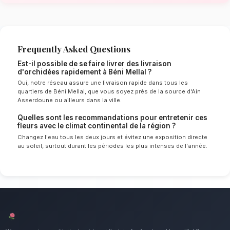
de Béni Mellal
Le choix de vos fleurs et leur conservation 
énormément de l'environnement local. Étant d
continental spécifique à la région de Béni Mel
experts sélectionnent rigoureusement les tige
le mieux pour garantir une durée de vie optim
Ainsi, vos livraison d'orchidées resteront frais
plus longtemps.
Notre engagement qualité à Béni Me
Offrez le luxe et l'exotisme d'une plante raff
mettons un point d'honneur à offrir un service 
irréprochable et des compositions florales d
tous les habitants de Béni Mellal.