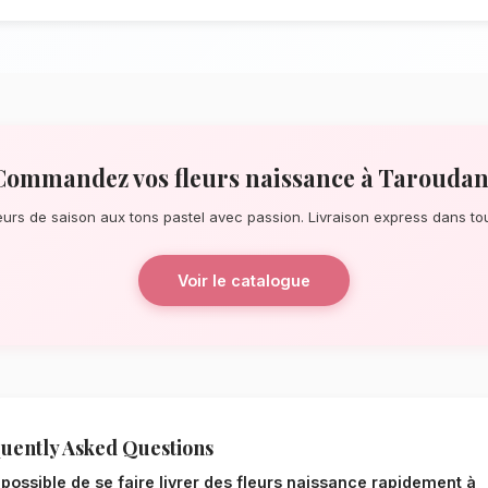
À la recherche d'un service de
fleurs n
pour une surprise de dernière minute ou
notre réseau de fleuristes locaux s'assur
quelques pas de les remparts ocres, nos
éblouissants, principalement composés de
La qualité florale adaptée au c
Le choix de vos fleurs et leur conserva
l'environnement local. Étant donné le cli
Souss-Massa, nos experts sélectionnent r
le mieux pour garantir une durée de vie o
naissance resteront frais et éclatants pl
Notre engagement qualité à T