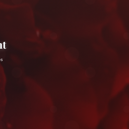
nce à Taroudant
idement près de les remparts ocres