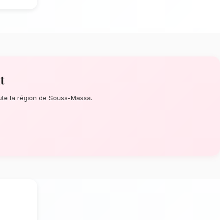
aissance à Taroudant
? Que ce soit
 un événement prévu de longue date,
e de la perfection de chaque détail. À
 artisans confectionnent des bouquets
 fleurs de saison aux tons pastel.
limat chaud et sec de Taroudant
tion dépendent énormément de
mat chaud et sec spécifique à la région de
igoureusement les tiges qui résisteront
ptimale en vase. Ainsi, vos fleurs
us longtemps.
aroudant