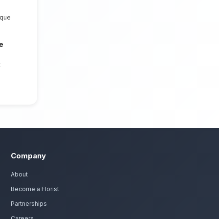
 et joie. Nous mettons un point
prochable et des compositions florales
aroudant.
 naissance à Taroudant
c passion. Livraison express dans toute la région de 