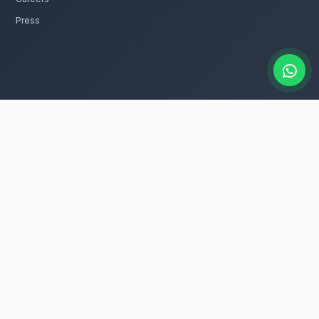
catalogue
s fleurs naissance rapidement à
 dans tous les quartiers de Taroudant, que
eurs dans la ville.
ur entretenir ces fleurs avec le