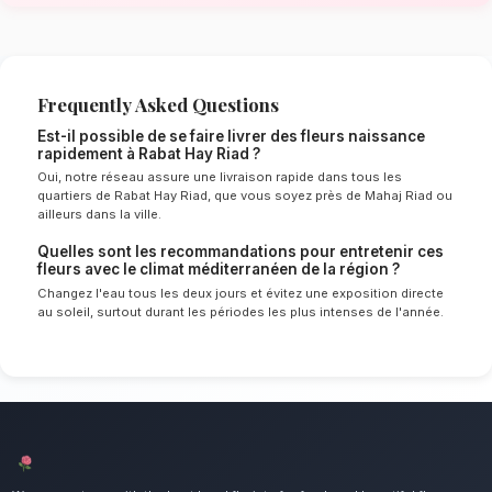
méditerranéen de Rabat Hay Riad
Le choix de vos fleurs et leur conservation 
énormément de l'environnement local. Étant d
méditerranéen spécifique à la région de Rabat
nos experts sélectionnent rigoureusement les 
résisteront le mieux pour garantir une durée 
en vase. Ainsi, vos fleurs naissance resteront 
éclatants plus longtemps.
Notre engagement qualité à Rabat 
Accueillez un nouveau-né avec tendresse et j
mettons un point d'honneur à offrir un service 
irréprochable et des compositions florales d
tous les habitants de Rabat Hay Riad.