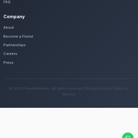
Frequently Asked Questions
Est-il possible de se faire livrer des fleu
rapidement à Rabat Hay Riad ?
Oui, notre réseau assure une livraison rapide dan
quartiers de Rabat Hay Riad, que vous soyez près
ailleurs dans la ville.
Quelles sont les recommandations pour e
fleurs avec le climat méditerranéen de la 
Changez l'eau tous les deux jours et évitez une e