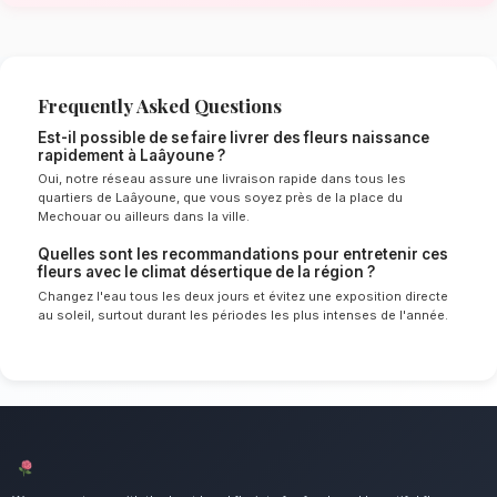
de Laâyoune
Le choix de vos fleurs et leur conservation 
énormément de l'environnement local. Étant d
désertique spécifique à la région de Laâyoune
Hamra, nos experts sélectionnent rigoureusem
qui résisteront le mieux pour garantir une dur
optimale en vase. Ainsi, vos fleurs naissance r
éclatants plus longtemps.
Notre engagement qualité à Laâyo
Accueillez un nouveau-né avec tendresse et j
mettons un point d'honneur à offrir un service 
irréprochable et des compositions florales d
tous les habitants de Laâyoune.