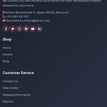
Commandez vos fleurs nai
Laâyoune
Nos artisans préparent vos fleurs de saison 
avec passion. Livraison express dans toute
Laâyoune-Sakia El Hamra.
Voir le catalogue