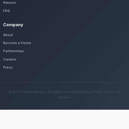
Voir le catalogue
Frequently Asked Questions
Est-il possible de se faire livrer des bouq
séchées rapidement à Fès Ville Nouvelle 
Oui, notre réseau assure une livraison rapide dan
quartiers de Fès Ville Nouvelle, que vous soyez p
Hassan II ou ailleurs dans la ville.
Quelles sont les recommandations pour e