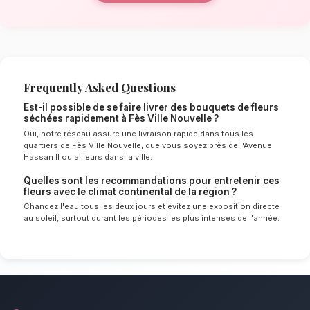
La qualité florale adaptée au climat
de Fès Ville Nouvelle
Le choix de vos fleurs et leur conservation 
énormément de l'environnement local. Étant d
continental spécifique à la région de Fès-Me
experts sélectionnent rigoureusement les tige
le mieux pour garantir une durée de vie optim
Ainsi, vos bouquets de fleurs séchées restero
éclatants plus longtemps.
Notre engagement qualité à Fès Vil
Optez pour une décoration bohème et durabl
un point d'honneur à offrir un service client i
des compositions florales d'exception pour to