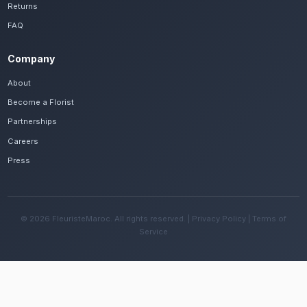
Voir le catalogue
Frequently Asked Questions
Est-il possible de se faire livrer des bouq
séchées rapidement à Agadir Sonaba ?
Oui, notre réseau assure une livraison rapide dan
quartiers de Agadir Sonaba, que vous soyez près 
Sonaba ou ailleurs dans la ville.
Quelles sont les recommandations pour e