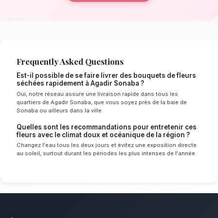
La qualité florale adaptée au climat
océanique de Agadir Sonaba
Le choix de vos fleurs et leur conservation 
énormément de l'environnement local. Étant d
doux et océanique spécifique à la région de
nos experts sélectionnent rigoureusement les 
résisteront le mieux pour garantir une durée 
en vase. Ainsi, vos bouquets de fleurs séché
frais et éclatants plus longtemps.
Notre engagement qualité à Agadir
Optez pour une décoration bohème et durabl
un point d'honneur à offrir un service client i
des compositions florales d'exception pour to