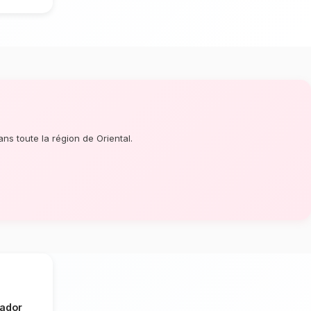
e saison à Nador
? Que ce soit pour une
ment prévu de longue date, notre réseau
ction de chaque détail. À quelques pas de
fectionnent des bouquets éblouissants,
intemps, tournesols en été.
climat méditerranéen de Nador
tion dépendent énormément de
mat méditerranéen spécifique à la région
oureusement les tiges qui résisteront le
male en vase. Ainsi, vos fleurs de saison
s.
ador