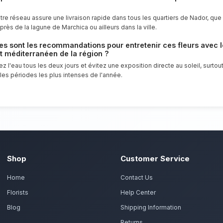
Profitez de la fraîcheur des fleurs du m
offrir un service client irréprochable et 
tous les habitants de Nador.
Commandez vos fleu
 préparent vos tulipes au printemps, tournesols en ét