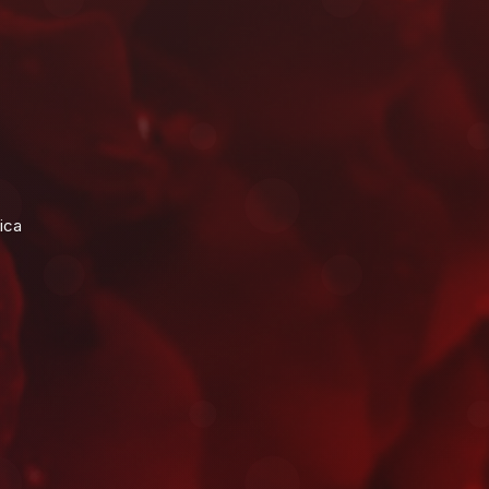
aison à Nador
dement près de la lagune de Marchica