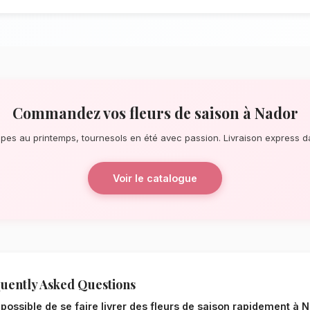
À la recherche d'un service de
fleurs d
surprise de dernière minute ou un événe
de fleuristes locaux s'assure de la perfe
la lagune de Marchica, nos artisans con
principalement composés de tulipes au pr
La qualité florale adaptée au 
Le choix de vos fleurs et leur conserva
l'environnement local. Étant donné le cli
de Oriental, nos experts sélectionnent rig
mieux pour garantir une durée de vie opti
resteront frais et éclatants plus longtemp
Notre engagement qualité à N