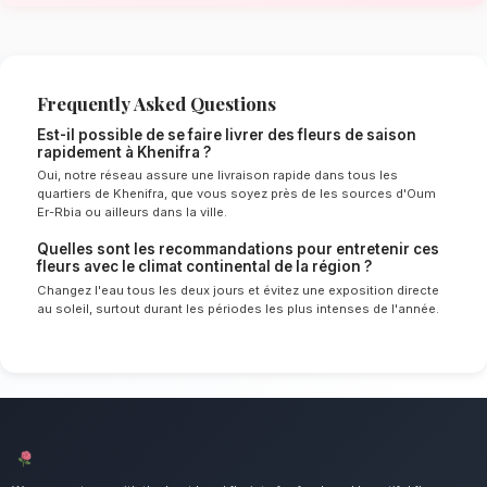
de Khenifra
Le choix de vos fleurs et leur conservation 
énormément de l'environnement local. Étant d
continental spécifique à la région de Béni Mel
experts sélectionnent rigoureusement les tige
le mieux pour garantir une durée de vie optim
Ainsi, vos fleurs de saison resteront frais et é
longtemps.
Notre engagement qualité à Khenif
Profitez de la fraîcheur des fleurs du momen
un point d'honneur à offrir un service client i
des compositions florales d'exception pour to
de Khenifra.