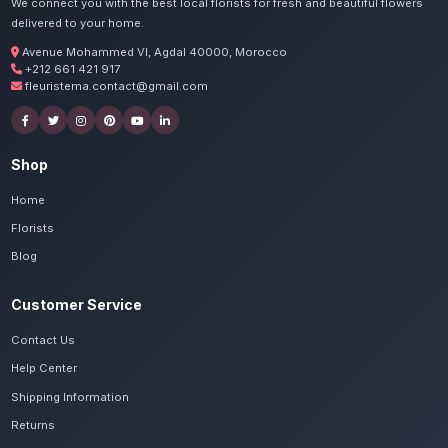
Commandez vos fleurs de sa
Hoceïma
Nos artisans préparent vos tulipes au printem
été avec passion. Livraison express dans tou
Tanger-Tétouan-Al Hoceïma.
Voir le catalogue