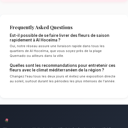
méditerranéen de Al Hoceïma
Le choix de vos fleurs et leur conservation 
énormément de l'environnement local. Étant d
méditerranéen spécifique à la région de Tan
Hoceïma, nos experts sélectionnent rigoureu
qui résisteront le mieux pour garantir une dur
optimale en vase. Ainsi, vos fleurs de saison r
éclatants plus longtemps.
Notre engagement qualité à Al Hoc
Profitez de la fraîcheur des fleurs du momen
un point d'honneur à offrir un service client i
des compositions florales d'exception pour to
de Al Hoceïma.