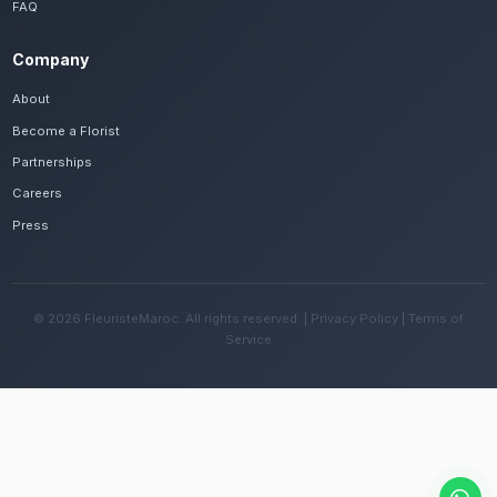
Frequently Asked Questions
Est-il possible de se faire livrer des fleur
rapidement à Al Hoceïma ?
Oui, notre réseau assure une livraison rapide dan
quartiers de Al Hoceïma, que vous soyez près de 
Quemado ou ailleurs dans la ville.
Quelles sont les recommandations pour e
fleurs avec le climat méditerranéen de la 
Changez l'eau tous les deux jours et évitez une e