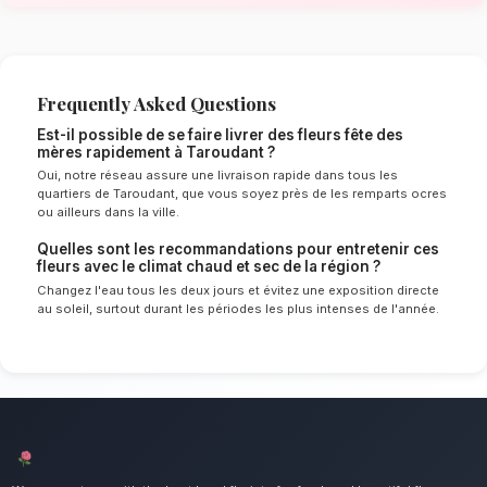
de Taroudant
Le choix de vos fleurs et leur conservation 
énormément de l'environnement local. Étant d
chaud et sec spécifique à la région de Souss
experts sélectionnent rigoureusement les tige
le mieux pour garantir une durée de vie optim
Ainsi, vos fleurs fête des mères resteront frai
plus longtemps.
Notre engagement qualité à Tarou
Remerciez la femme de votre vie avec douceu
Nous mettons un point d'honneur à offrir un se
irréprochable et des compositions florales d
tous les habitants de Taroudant.