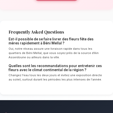
La qualité florale adaptée au climat
de Béni Mellal
Le choix de vos fleurs et leur conservation 
énormément de l'environnement local. Étant d
continental spécifique à la région de Béni Mel
experts sélectionnent rigoureusement les tige
le mieux pour garantir une durée de vie optim
Ainsi, vos fleurs fête des mères resteront frai
plus longtemps.
Notre engagement qualité à Béni Me
Remerciez la femme de votre vie avec douceu
Nous mettons un point d'honneur à offrir un se
irréprochable et des compositions florales d