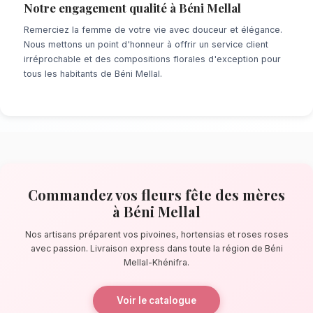
À la recherche d'un service de
Fleurs Fête 
Béni Mellal
? Que ce soit pour une surprise 
minute ou un événement prévu de longue date
de fleuristes locaux s'assure de la perfectio
détail. À quelques pas de la source d'Ain As
artisans confectionnent des bouquets éblouis
principalement composés de pivoines, horten
roses.