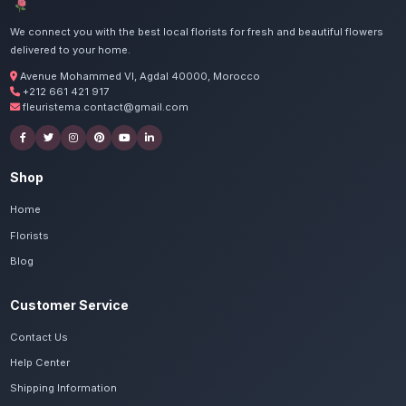
tous les habitants de Béni Mellal.
Commandez vos fleurs fête 
à Béni Mellal
Nos artisans préparent vos pivoines, hortensi
avec passion. Livraison express dans toute l
Mellal-Khénifra.