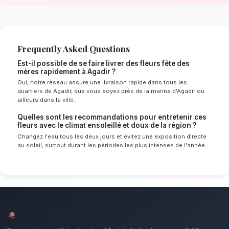
doux de Agadir
Le choix de vos fleurs et leur conservation 
énormément de l'environnement local. Étant d
ensoleillé et doux spécifique à la région de
experts sélectionnent rigoureusement les tige
le mieux pour garantir une durée de vie optim
Ainsi, vos fleurs fête des mères resteront frai
plus longtemps.
Notre engagement qualité à Agadir
Remerciez la femme de votre vie avec douceu
Nous mettons un point d'honneur à offrir un se
irréprochable et des compositions florales d
tous les habitants de Agadir.