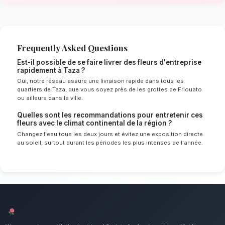
de Taza
Le choix de vos fleurs et leur conservation 
énormément de l'environnement local. Étant d
continental spécifique à la région de Fès-Me
experts sélectionnent rigoureusement les tige
le mieux pour garantir une durée de vie optim
Ainsi, vos fleurs d'entreprise resteront frais e
longtemps.
Notre engagement qualité à Taza
Décorez vos bureaux et événements profess
distinction. Nous mettons un point d'honneur à 
service client irréprochable et des compositio
d'exception pour tous les habitants de Taza.