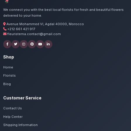
d'exception pour tous les habitants de Marra
Commandez vos fleurs d'ent
Marrakech Palmera
Nos artisans préparent vos plantes d'intérieu
exotiques avec passion. Livraison express dan
de Marrakech-Safi.