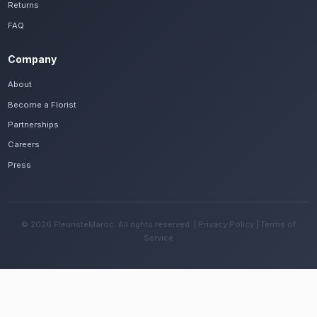
Voir le catalogue
Frequently Asked Questions
Est-il possible de se faire livrer des fleur
rapidement à Marrakech Palmeraie ?
Oui, notre réseau assure une livraison rapide dan
quartiers de Marrakech Palmeraie, que vous soyez
Palmeraie ou ailleurs dans la ville.
Quelles sont les recommandations pour e