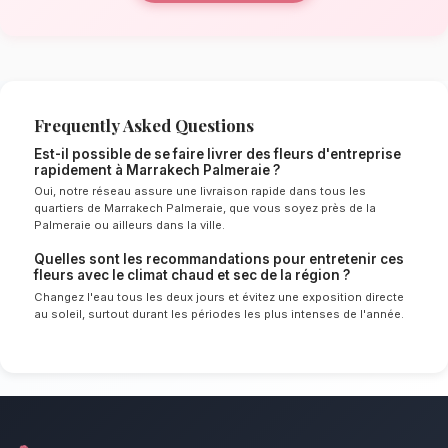
de Marrakech Palmeraie
Le choix de vos fleurs et leur conservation 
énormément de l'environnement local. Étant d
chaud et sec spécifique à la région de Marra
experts sélectionnent rigoureusement les tige
le mieux pour garantir une durée de vie optim
Ainsi, vos fleurs d'entreprise resteront frais e
longtemps.
Notre engagement qualité à Marra
Palmeraie
Décorez vos bureaux et événements profess
distinction. Nous mettons un point d'honneur à 
service client irréprochable et des compositio