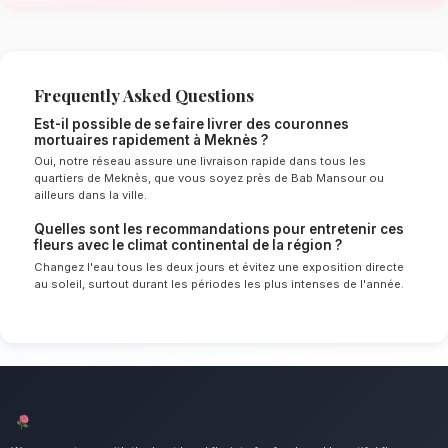
de Meknès
Le choix de vos fleurs et leur conservation 
énormément de l'environnement local. Étant d
continental spécifique à la région de Fès-Me
experts sélectionnent rigoureusement les tige
le mieux pour garantir une durée de vie optim
Ainsi, vos couronnes mortuaires resteront frai
plus longtemps.
Notre engagement qualité à Meknè
Rendez un hommage solennel et respectueux
un point d'honneur à offrir un service client i
des compositions florales d'exception pour to
de Meknès.