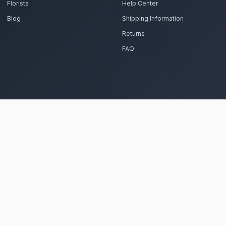
Commandez vos couronnes mo
 préparent vos fleurs nobles et feuillage dense avec 
Voir le 
Frequently Asked Questions
Est-il possible de se faire livrer d
Marrakech Guéliz ?
Oui, notre réseau assure une livraison rapide