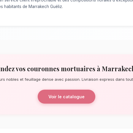
À la recherche d'un service de
Couronne
Que ce soit pour une surprise de derniè
longue date, notre réseau de fleuristes l
chaque détail. À quelques pas de le Jardi
des bouquets éblouissants, principalemen
dense.
La qualité florale adaptée au c
Guéliz
Le choix de vos fleurs et leur conserva
l'environnement local. Étant donné le cli
Marrakech-Safi, nos experts sélectionnent
le mieux pour garantir une durée de vie 