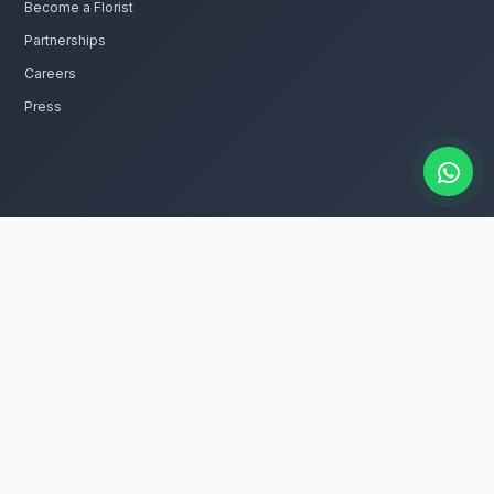
rtuaires à Marrakech Guéliz
passion. Livraison express dans toute la région de Ma
catalogue
es couronnes mortuaires rapidement à
 dans tous les quartiers de Marrakech Guéliz,