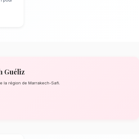
s Mortuaires à Marrakech Guéliz
?
re minute ou un événement prévu de
ocaux s'assure de la perfection de
n Majorelle, nos artisans confectionnent
t composés de fleurs nobles et feuillage
limat chaud et sec de Marrakech
tion dépendent énormément de
mat chaud et sec spécifique à la région de
 rigoureusement les tiges qui résisteront
optimale en vase. Ainsi, vos couronnes