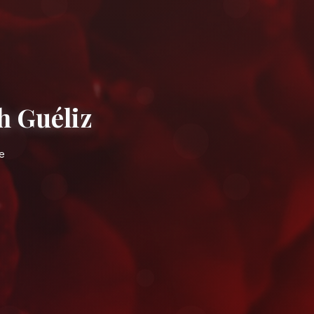
s à Marrakech Guél
idement près de le Jardin Majorelle