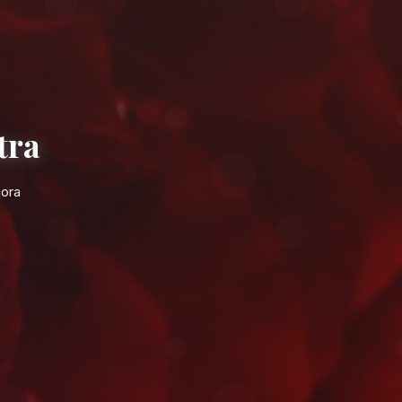
uaires à Kénitra
dement près de la forêt de la Maâmora