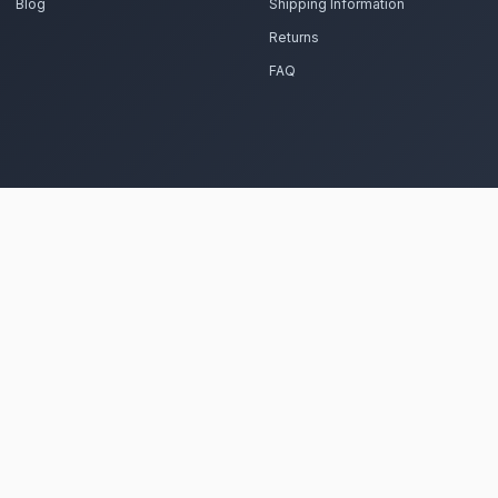
réparent vos fleurs nobles et feuillage dense avec pa
Voir le 
Frequently Asked Questions
Est-il possible de se faire livrer d
Kénitra ?
Oui, notre réseau assure une livraison rapide
soyez près de la forêt de la Maâmora ou ailleu