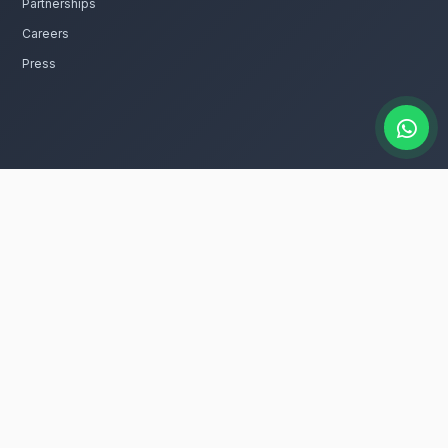
ssion. Livraison express dans toute la région de Raba
catalogue
es couronnes mortuaires rapidement à
 dans tous les quartiers de Kénitra, que vous
rs dans la ville.