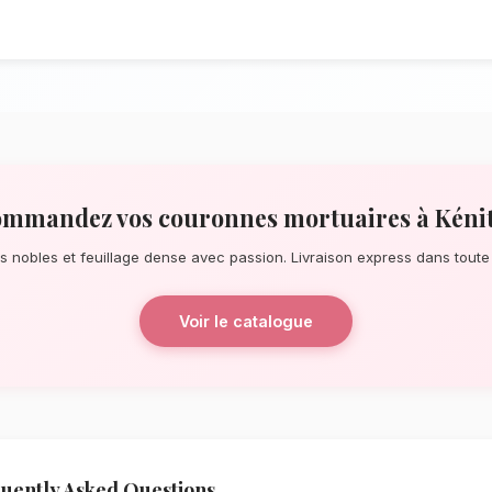
À la recherche d'un service de
Couronne
pour une surprise de dernière minute ou
notre réseau de fleuristes locaux s'assur
quelques pas de la forêt de la Maâmora,
bouquets éblouissants, principalement co
dense.
La qualité florale adaptée au 
Le choix de vos fleurs et leur conserva
l'environnement local. Étant donné le cli
de Rabat-Salé-Kénitra, nos experts sélec
résisteront le mieux pour garantir une du
couronnes mortuaires resteront frais et é