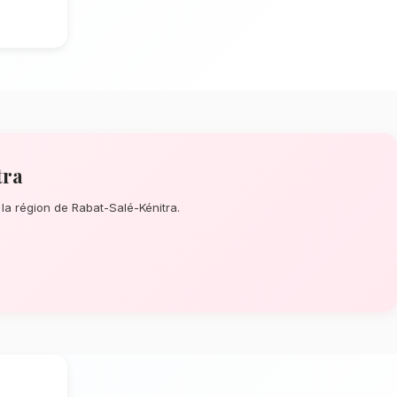
s Mortuaires à Kénitra
? Que ce soit
 un événement prévu de longue date,
e de la perfection de chaque détail. À
 nos artisans confectionnent des
mposés de fleurs nobles et feuillage
climat méditerranéen de Kénitra
tion dépendent énormément de
mat méditerranéen spécifique à la région
tionnent rigoureusement les tiges qui
rée de vie optimale en vase. Ainsi, vos
clatants plus longtemps.