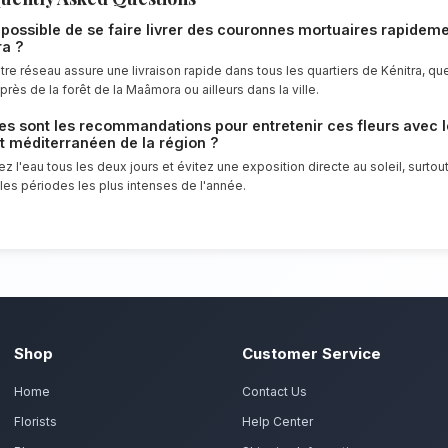
Notre engagement qualité à Ké
Rendez un hommage solennel et respectu
offrir un service client irréprochable et 
tous les habitants de Kénitra.
Commandez vos couronn