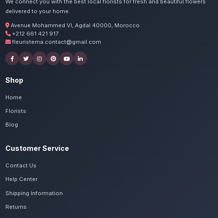
Commandez vos fleur
condoléances à Sett
Nos artisans préparent vos lys blancs, chr
œillets avec passion. Livraison express dans t
Casablanca-Settat.
Voir le catalogue