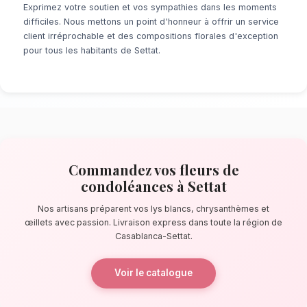
À la recherche d'un service de
fleurs de co
Settat
? Que ce soit pour une surprise de de
un événement prévu de longue date, notre r
fleuristes locaux s'assure de la perfection de
quelques pas de la kasbah ismaélienne, nos a
confectionnent des bouquets éblouissants, pr
composés de lys blancs, chrysanthèmes et œi
La qualité florale adaptée au clima