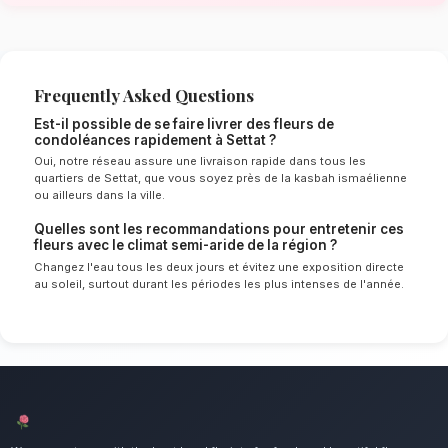
de Settat
Le choix de vos fleurs et leur conservation 
énormément de l'environnement local. Étant d
semi-aride spécifique à la région de Casablan
experts sélectionnent rigoureusement les tige
le mieux pour garantir une durée de vie optim
Ainsi, vos fleurs de condoléances resteront fr
plus longtemps.
Notre engagement qualité à Settat
Exprimez votre soutien et vos sympathies da
difficiles. Nous mettons un point d'honneur à o
client irréprochable et des compositions flor
pour tous les habitants de Settat.