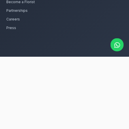
oléances à Fès Ville Nouvelle
vec passion. Livraison express dans toute la région 
catalogue
s fleurs de condoléances rapidement à
 dans tous les quartiers de Fès Ville