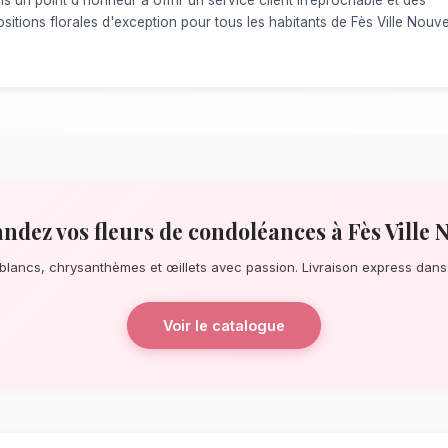
À la recherche d'un service de
Fleurs d
Que ce soit pour une surprise de derniè
longue date, notre réseau de fleuristes l
chaque détail. À quelques pas de l'Avenu
des bouquets éblouissants, principaleme
chrysanthèmes et œillets.
La qualité florale adaptée au cl
Nouvelle
Le choix de vos fleurs et leur conserva
l'environnement local. Étant donné le clim
Fès-Meknès, nos experts sélectionnent rig
mieux pour garantir une durée de vie opti