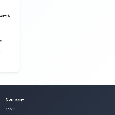
 plus longtemps.
 Ville Nouvelle
 dans les moments difficiles. Nous
rvice client irréprochable et des
us les habitants de Fès Ville Nouvelle.