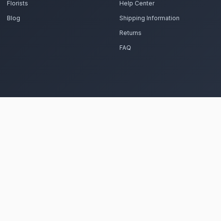
Commandez vos fleurs de cond
préparent vos lys blancs, chrysanthèmes et œillets a
Voir le 
Frequently Asked Questions
Est-il possible de se faire livrer de
Fès Ville Nouvelle ?
Oui, notre réseau assure une livraison rapide