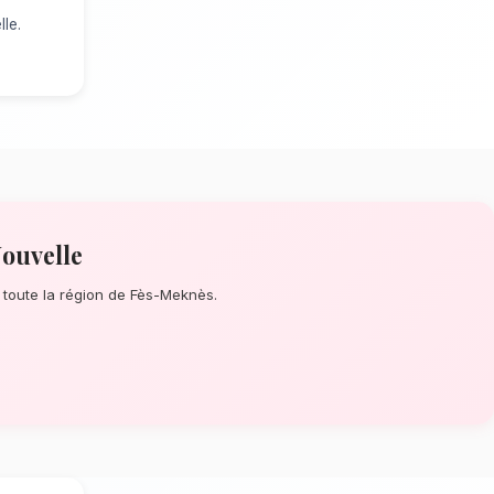
e Condoléances à Fès Ville Nouvelle
?
re minute ou un événement prévu de
ocaux s'assure de la perfection de
e Hassan II, nos artisans confectionnent
nt composés de lys blancs,
imat continental de Fès Ville
tion dépendent énormément de
at continental spécifique à la région de
oureusement les tiges qui résisteront le
male en vase. Ainsi, vos fleurs de