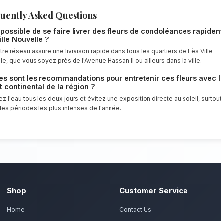
condoléances resteront frais et éclatants
Notre engagement qualité à Fès
Exprimez votre soutien et vos sympathies
mettons un point d'honneur à offrir un se
compositions florales d'exception pour to