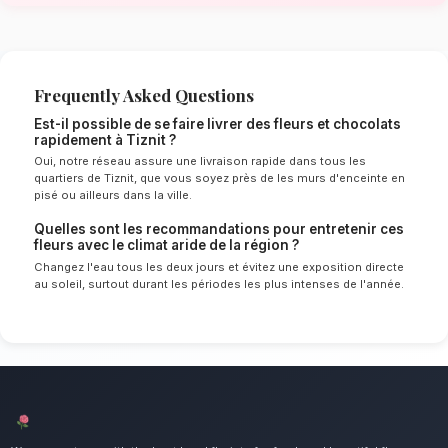
Tiznit
Le choix de vos fleurs et leur conservation 
énormément de l'environnement local. Étant d
aride spécifique à la région de Souss-Massa,
sélectionnent rigoureusement les tiges qui rés
mieux pour garantir une durée de vie optimale
vos fleurs et chocolats resteront frais et écla
longtemps.
Notre engagement qualité à Tiznit
Le duo parfait pour les plus gourmands. Nous
point d'honneur à offrir un service client irré
compositions florales d'exception pour tous l
Tiznit.