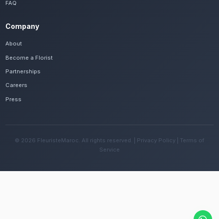
Frequently Asked Questions
Est-il possible de se faire livrer des fleur
rapidement à Rabat Agdal ?
Oui, notre réseau assure une livraison rapide dan
quartiers de Rabat Agdal, que vous soyez près de 
Oumeir ou ailleurs dans la ville.
Quelles sont les recommandations pour e
fleurs avec le climat méditerranéen de la 
Changez l'eau tous les deux jours et évitez une e