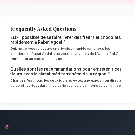
méditerranéen de Rabat Agdal
Le choix de vos fleurs et leur conservation 
énormément de l'environnement local. Étant d
méditerranéen spécifique à la région de Rabat
nos experts sélectionnent rigoureusement les 
résisteront le mieux pour garantir une durée 
en vase. Ainsi, vos fleurs et chocolats resteron
éclatants plus longtemps.
Notre engagement qualité à Rabat 
Le duo parfait pour les plus gourmands. Nous
point d'honneur à offrir un service client irré
compositions florales d'exception pour tous l
Rabat Agdal.