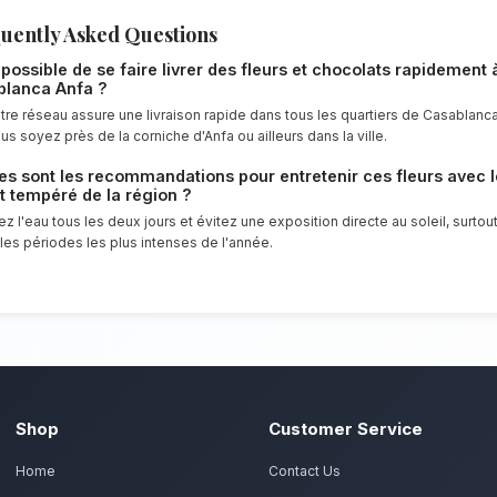
fleurs et chocolats resteront frais et écl
Notre engagement qualité à Ca
Le duo parfait pour les plus gourmands. 
un service client irréprochable et des co
les habitants de Casablanca Anfa.