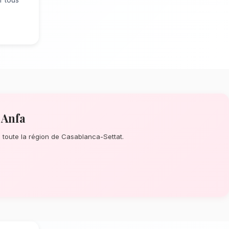
t Chocolats à Casablanca Anfa
? Que
inute ou un événement prévu de longue
'assure de la perfection de chaque détail.
os artisans confectionnent des bouquets
de fleurs de saison accompagnées de
climat tempéré de Casablanca
tion dépendent énormément de
mat tempéré spécifique à la région de
nent rigoureusement les tiges qui
rée de vie optimale en vase. Ainsi, vos