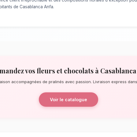
À la recherche d'un service de
Fleurs e
ce soit pour une surprise de dernière m
date, notre réseau de fleuristes locaux s
À quelques pas de la corniche d'Anfa, n
éblouissants, principalement composés 
pralinés.
La qualité florale adaptée au 
Anfa
Le choix de vos fleurs et leur conserva
l'environnement local. Étant donné le cli
Casablanca-Settat, nos experts sélection
résisteront le mieux pour garantir une du