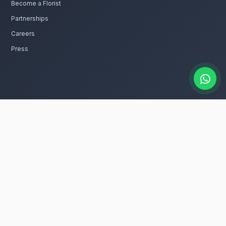
hocolats à Casablanca Anfa
ec passion. Livraison express dans toute la région d
catalogue
 fleurs et chocolats rapidement à
e dans tous les quartiers de Casablanca Anfa,