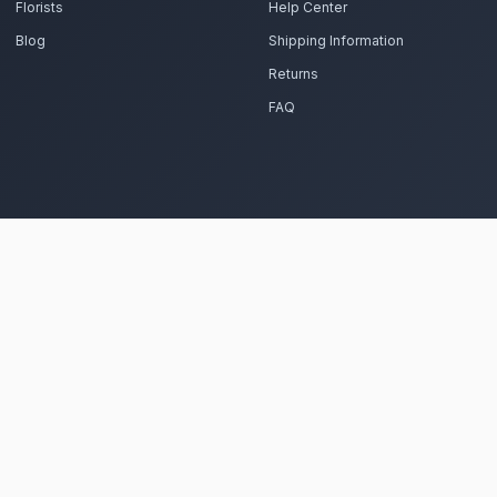
Commandez vos fleurs et c
ent vos fleurs de saison accompagnées de pralinés av
Voir le 
Frequently Asked Questions
Est-il possible de se faire livrer des
Casablanca Anfa ?
Oui, notre réseau assure une livraison rapid