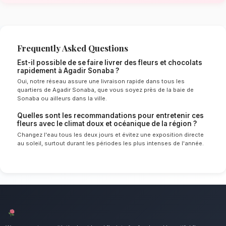
océanique de Agadir Sonaba
Le choix de vos fleurs et leur conservation 
énormément de l'environnement local. Étant d
doux et océanique spécifique à la région de
nos experts sélectionnent rigoureusement les 
résisteront le mieux pour garantir une durée 
en vase. Ainsi, vos fleurs et chocolats resteron
éclatants plus longtemps.
Notre engagement qualité à Agadir
Le duo parfait pour les plus gourmands. Nous
point d'honneur à offrir un service client irré
compositions florales d'exception pour tous l
Agadir Sonaba.