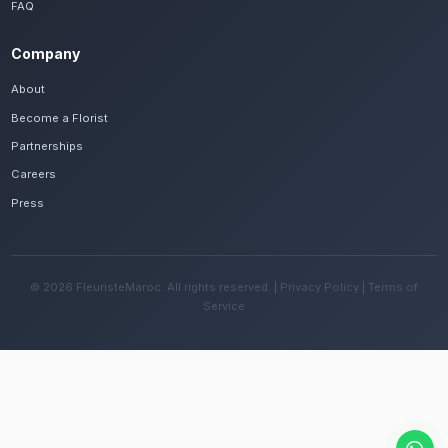
Frequently Asked Questions
Est-il possible de se faire livrer des fleur
rapidement à Agadir Sonaba ?
Oui, notre réseau assure une livraison rapide dan
quartiers de Agadir Sonaba, que vous soyez près 
Sonaba ou ailleurs dans la ville.
Quelles sont les recommandations pour e
fleurs avec le climat doux et océanique de
Changez l'eau tous les deux jours et évitez une e