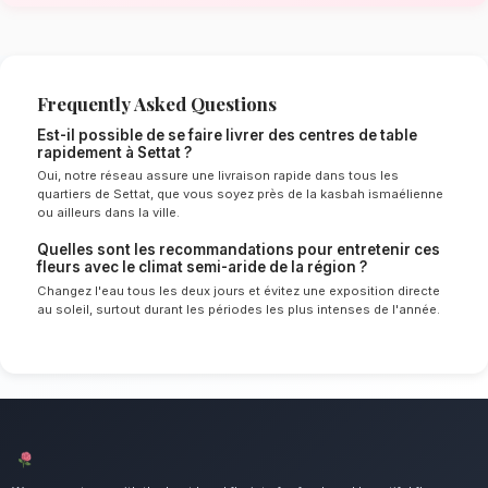
de Settat
Le choix de vos fleurs et leur conservation 
énormément de l'environnement local. Étant d
semi-aride spécifique à la région de Casablan
experts sélectionnent rigoureusement les tige
le mieux pour garantir une durée de vie optim
Ainsi, vos centres de table resteront frais et 
longtemps.
Notre engagement qualité à Settat
Sublimez vos dîners avec une composition flor
Nous mettons un point d'honneur à offrir un se
irréprochable et des compositions florales d
tous les habitants de Settat.