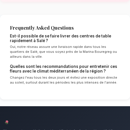
méditerranéen de Salé
Le choix de vos fleurs et leur conservation 
énormément de l'environnement local. Étant d
méditerranéen spécifique à la région de Rabat
nos experts sélectionnent rigoureusement les 
résisteront le mieux pour garantir une durée 
en vase. Ainsi, vos centres de table resteront 
éclatants plus longtemps.
Notre engagement qualité à Salé
Sublimez vos dîners avec une composition flor
Nous mettons un point d'honneur à offrir un se
irréprochable et des compositions florales d
tous les habitants de Salé.