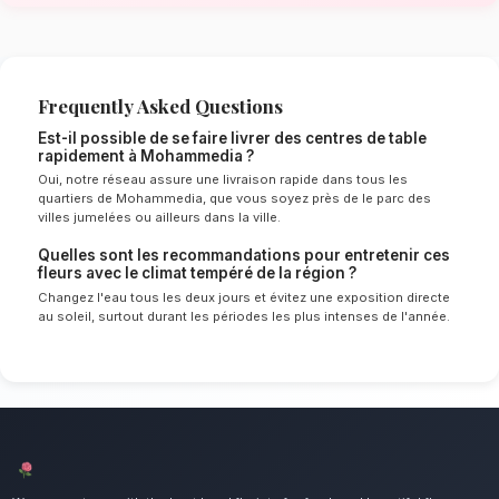
Mohammedia
Le choix de vos fleurs et leur conservation 
énormément de l'environnement local. Étant d
tempéré spécifique à la région de Casablanca
experts sélectionnent rigoureusement les tige
le mieux pour garantir une durée de vie optim
Ainsi, vos centres de table resteront frais et 
longtemps.
Notre engagement qualité à Moha
Sublimez vos dîners avec une composition flor
Nous mettons un point d'honneur à offrir un se
irréprochable et des compositions florales d
tous les habitants de Mohammedia.