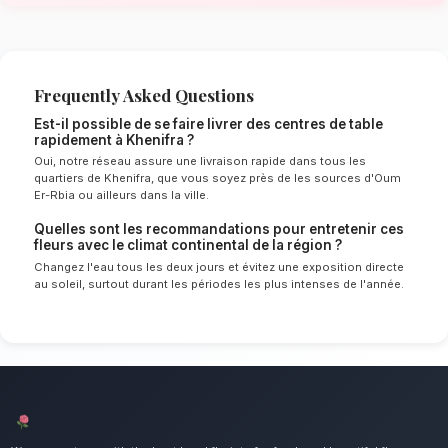
de Khenifra
Le choix de vos fleurs et leur conservation 
énormément de l'environnement local. Étant d
continental spécifique à la région de Béni Mel
experts sélectionnent rigoureusement les tige
le mieux pour garantir une durée de vie optim
Ainsi, vos centres de table resteront frais et 
longtemps.
Notre engagement qualité à Khenif
Sublimez vos dîners avec une composition flor
Nous mettons un point d'honneur à offrir un se
irréprochable et des compositions florales d
tous les habitants de Khenifra.