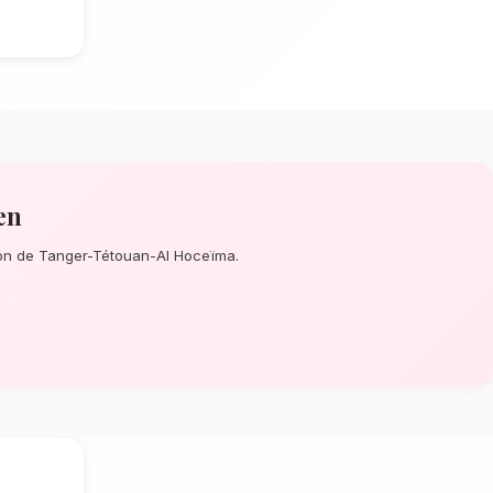
de table à Chefchaouen
? Que ce soit
 un événement prévu de longue date,
e de la perfection de chaque détail. À
artisans confectionnent des bouquets
 fleurs basses et élégantes.
climat méditerranéen de
tion dépendent énormément de
mat méditerranéen spécifique à la région
ts sélectionnent rigoureusement les
ir une durée de vie optimale en vase.
s et éclatants plus longtemps.