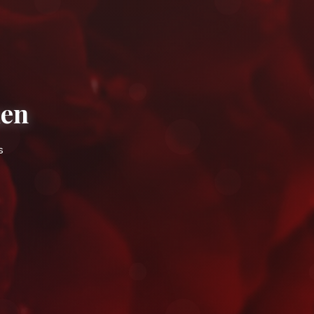
le à Chefchaouen
pidement près de les ruelles bleues