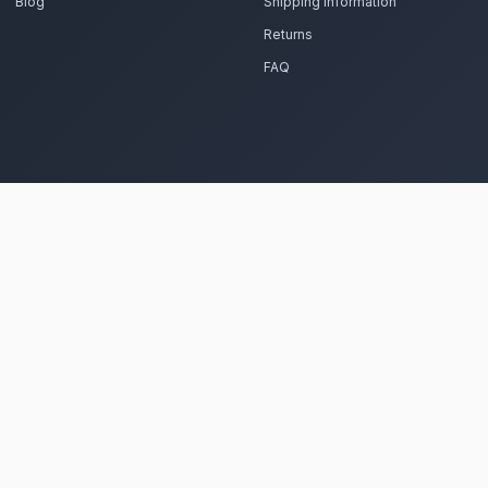
parent vos fleurs basses et élégantes avec passion. 
Voir le 
Frequently Asked Questions
Est-il possible de se faire livrer de
Chefchaouen ?
Oui, notre réseau assure une livraison rapid
que vous soyez près de les ruelles bleues ou a