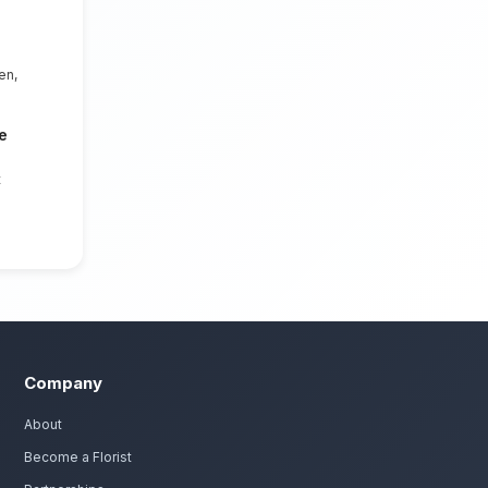
hefchaouen
n florale centrale. Nous mettons un
t irréprochable et des compositions
ants de Chefchaouen.
 de table à Chefchaouen