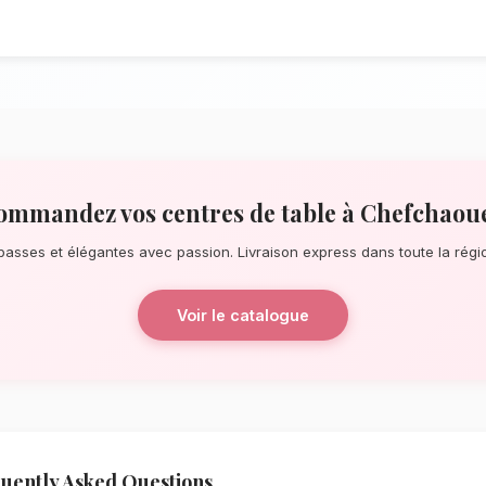
À la recherche d'un service de
centres 
pour une surprise de dernière minute ou
notre réseau de fleuristes locaux s'assur
quelques pas de les ruelles bleues, nos 
éblouissants, principalement composés de
La qualité florale adaptée au 
Chefchaouen
Le choix de vos fleurs et leur conserva
l'environnement local. Étant donné le cli
de Tanger-Tétouan-Al Hoceïma, nos exper
tiges qui résisteront le mieux pour garant
Ainsi, vos centres de table resteront frai