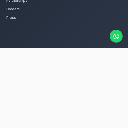
Livraison express dans toute la région de Tanger-Té
catalogue
s centres de table rapidement à
e dans tous les quartiers de Chefchaouen,
illeurs dans la ville.