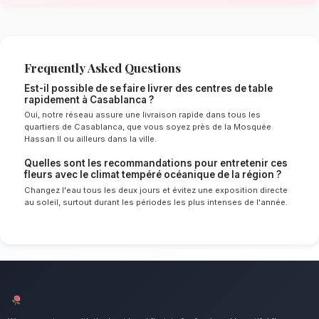
océanique de Casablanca
Le choix de vos fleurs et leur conservation 
énormément de l'environnement local. Étant d
tempéré océanique spécifique à la région de
Settat, nos experts sélectionnent rigoureusem
résisteront le mieux pour garantir une durée 
en vase. Ainsi, vos centres de table resteront 
éclatants plus longtemps.
Notre engagement qualité à Casabl
Sublimez vos dîners avec une composition flor
Nous mettons un point d'honneur à offrir un se
irréprochable et des compositions florales d
tous les habitants de Casablanca.