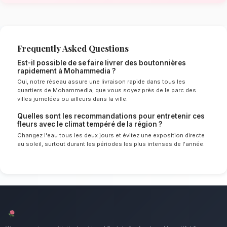
Mohammedia
Le choix de vos fleurs et leur conservation 
énormément de l'environnement local. Étant d
tempéré spécifique à la région de Casablanca
experts sélectionnent rigoureusement les tige
le mieux pour garantir une durée de vie optim
Ainsi, vos boutonnières resteront frais et écla
longtemps.
Notre engagement qualité à Moha
Le détail floral indispensable pour le costum
mettons un point d'honneur à offrir un service 
irréprochable et des compositions florales d
tous les habitants de Mohammedia.