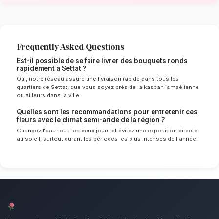
de Settat
Le choix de vos fleurs et leur conservation 
énormément de l'environnement local. Étant d
semi-aride spécifique à la région de Casablan
experts sélectionnent rigoureusement les tige
le mieux pour garantir une durée de vie optim
Ainsi, vos bouquets ronds resteront frais et é
longtemps.
Notre engagement qualité à Settat
Le format classique et élégant parfait pour to
Nous mettons un point d'honneur à offrir un se
irréprochable et des compositions florales d
tous les habitants de Settat.