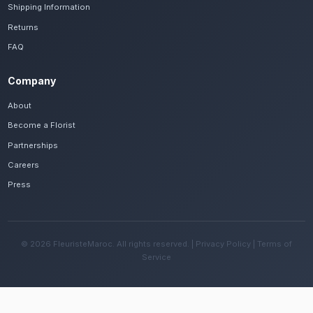
Casablanca-Settat.
Voir le catalogue
Frequently Asked Questions
Est-il possible de se faire livrer des bou
rapidement à Casablanca Sidi Maarouf ?
Oui, notre réseau assure une livraison rapide dan
quartiers de Casablanca Sidi Maarouf, que vous 
CasaNearShore ou ailleurs dans la ville.