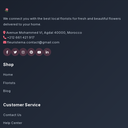
Nous mettons un point d'honneur à offrir un se
irréprochable et des compositions florales d
tous les habitants de Casablanca Sidi Maarouf
Commandez vos bouquets 
Casablanca Sidi Maar
Nos artisans préparent vos roses, gerberas et 
avec passion. Livraison express dans toute