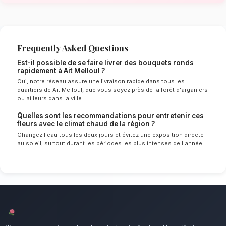
Melloul
Le choix de vos fleurs et leur conservation 
énormément de l'environnement local. Étant d
chaud spécifique à la région de Souss-Massa
sélectionnent rigoureusement les tiges qui rés
mieux pour garantir une durée de vie optimale
vos bouquets ronds resteront frais et éclatant
longtemps.
Notre engagement qualité à Ait Mel
Le format classique et élégant parfait pour to
Nous mettons un point d'honneur à offrir un se
irréprochable et des compositions florales d
tous les habitants de Ait Melloul.