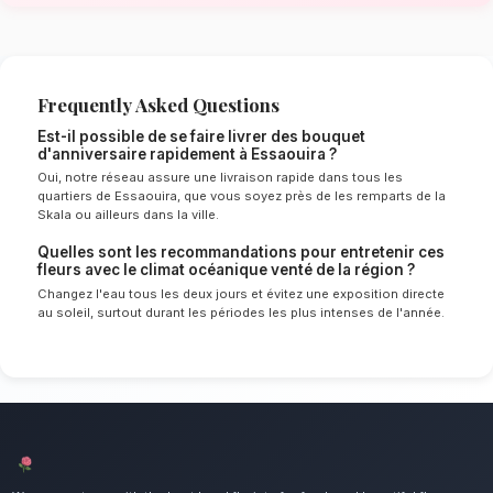
venté de Essaouira
Le choix de vos fleurs et leur conservation 
énormément de l'environnement local. Étant d
océanique venté spécifique à la région de Ma
nos experts sélectionnent rigoureusement les 
résisteront le mieux pour garantir une durée 
en vase. Ainsi, vos bouquet d'anniversaire res
éclatants plus longtemps.
Notre engagement qualité à Essaou
Célébrez une nouvelle année avec un bouquet 
festif. Nous mettons un point d'honneur à offr
client irréprochable et des compositions flor
pour tous les habitants de Essaouira.