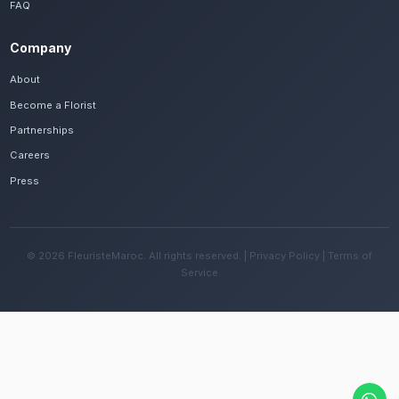
Frequently Asked Questions
Est-il possible de se faire livrer des bouq
d'anniversaire rapidement à Essaouira ?
Oui, notre réseau assure une livraison rapide dan
quartiers de Essaouira, que vous soyez près de le
Skala ou ailleurs dans la ville.
Quelles sont les recommandations pour e
fleurs avec le climat océanique venté de l
Changez l'eau tous les deux jours et évitez une e