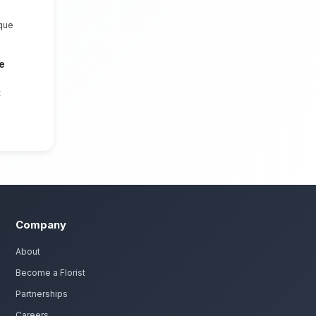
articulière. Nous mettons un point
prochable et des compositions florales
rachidia.
omantiques à Errachidia
assion. Livraison express dans toute la région de Drâ