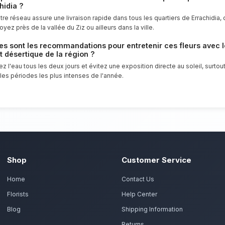
Surprenez votre partenaire sans raison p
d'honneur à offrir un service client irré
d'exception pour tous les habitants de Er
Commandez vos fleurs r
s préparent vos roses, renoncules et anémones avec p