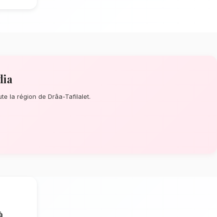
omantiques à Errachidia
? Que ce soit
 un événement prévu de longue date,
e de la perfection de chaque détail. À
tisans confectionnent des bouquets
de roses, renoncules et anémones.
limat désertique de Errachidia
tion dépendent énormément de
mat désertique spécifique à la région de
rigoureusement les tiges qui résisteront
ptimale en vase. Ainsi, vos fleurs
plus longtemps.
rachidia