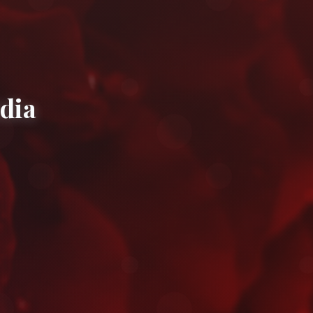
ues à Errachidia
apidement près de la vallée du Ziz