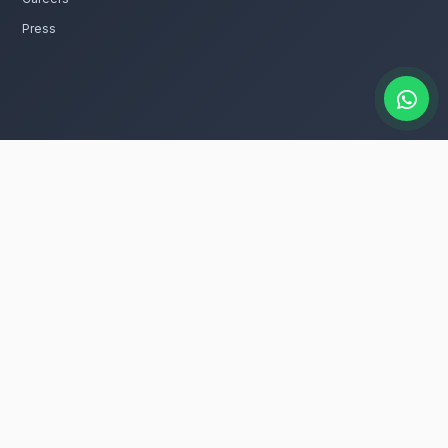
catalogue
s fleurs romantiques rapidement à
 dans tous les quartiers de Errachidia, que
 dans la ville.
ur entretenir ces fleurs avec le