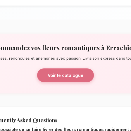
À la recherche d'un service de
Fleurs R
pour une surprise de dernière minute ou
notre réseau de fleuristes locaux s'assur
quelques pas de la vallée du Ziz, nos ar
éblouissants, principalement composés 
La qualité florale adaptée au c
Le choix de vos fleurs et leur conserva
l'environnement local. Étant donné le cli
Drâa-Tafilalet, nos experts sélectionnent 
le mieux pour garantir une durée de vie o
romantiques resteront frais et éclatants 
Notre engagement qualité à Er