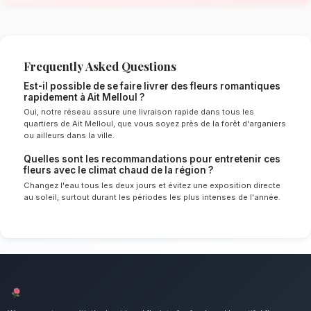
Melloul
Le choix de vos fleurs et leur conservation 
énormément de l'environnement local. Étant d
chaud spécifique à la région de Souss-Massa
sélectionnent rigoureusement les tiges qui rés
mieux pour garantir une durée de vie optimale
vos fleurs romantiques resteront frais et écla
longtemps.
Notre engagement qualité à Ait Mel
Surprenez votre partenaire sans raison partic
mettons un point d'honneur à offrir un service 
irréprochable et des compositions florales d
tous les habitants de Ait Melloul.