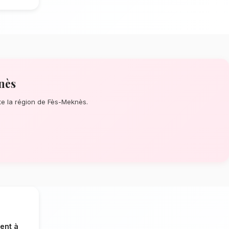
d'Anniversaire à Meknès
? Que ce soit
 un événement prévu de longue date,
e de la perfection de chaque détail. À
ans confectionnent des bouquets
roses colorées, tulipes et lys.
limat continental de Meknès
tion dépendent énormément de
at continental spécifique à la région de
oureusement les tiges qui résisteront le
imale en vase. Ainsi, vos bouquet
s plus longtemps.
eknès