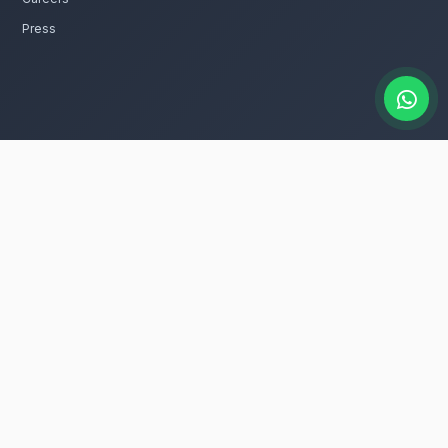
catalogue
s bouquet d'anniversaire rapidement à
e dans tous les quartiers de Meknès, que
ans la ville.
ur entretenir ces fleurs avec le