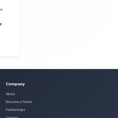
quet éclatant et festif. Nous mettons un
t irréprochable et des compositions
nts de Meknès.
d'anniversaire à Meknès
 passion. Livraison express dans toute la région de F