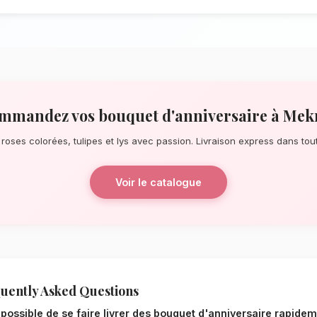
À la recherche d'un service de
Bouquet 
pour une surprise de dernière minute ou
notre réseau de fleuristes locaux s'assur
quelques pas de Bab Mansour, nos artis
éblouissants, principalement composés de 
La qualité florale adaptée au c
Le choix de vos fleurs et leur conserva
l'environnement local. Étant donné le clim
Fès-Meknès, nos experts sélectionnent rig
mieux pour garantir une durée de vie opt
d'anniversaire resteront frais et éclatant
Notre engagement qualité à M